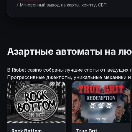
⚡ Мгновенный вывод на карты, крипту, СБП
Азартные автоматы на лю
В Riobet casino собраны лучшие слоты от ведущих пр
Прогрессивные джекпоты, уникальные механики и
Rock Bottom
True Grit