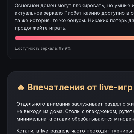
Основной домен могут блокировать, но умные и
актуальное зеркало Риобет казино доступно в о
та же история, те же бонусы. Никаких потерь 
продолжайте играть.
Доступность зеркала: 99.9%
🔥 Впечатления от live-игр
Отдельного внимания заслуживает раздел с жи
не выходя из дома. Столы с блэкджеком, рулет
минимальна, а ставки обрабатываются мгновен
Кстати, в live-разделе часто проходят турнир