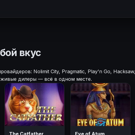
бой вкус
овайдеров: Nolimit City, Pragmatic, Play'n Go, Hacksaw
 живые дилеры — всё в одном месте.
The Catfather
Eye of Atum