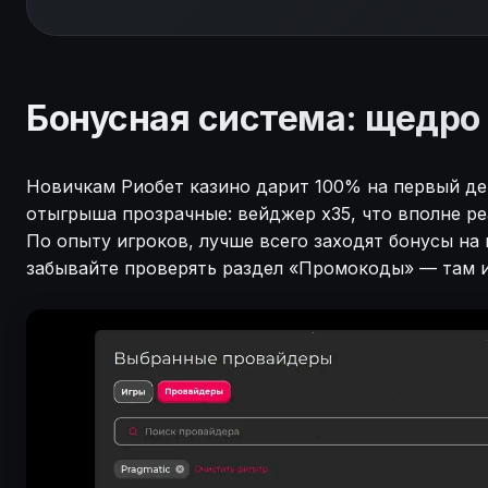
Бонусная система: щедро 
Новичкам Риобет казино дарит 100% на первый де
отыгрыша прозрачные: вейджер x35, что вполне ре
По опыту игроков, лучше всего заходят бонусы на
забывайте проверять раздел «Промокоды» — там 