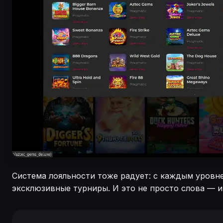
Система лояльности тоже радует: с каждым уровн
эксклюзивные турниры. И это не просто слова — 