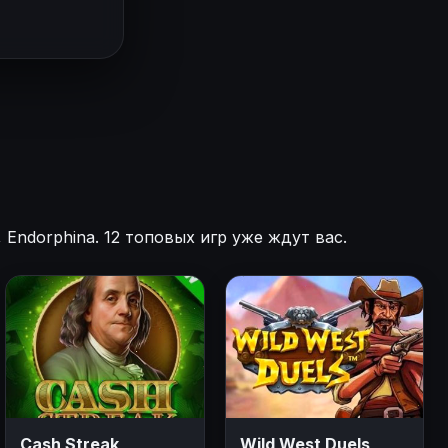
, Endorphina. 12 топовых игр уже ждут вас.
Cash Streak
Wild West Duels