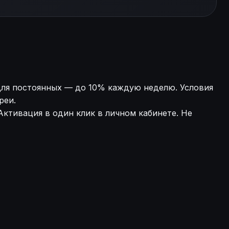
для постоянных — до 10% каждую неделю. Условия
реи.
ктивация в один клик в личном кабинете. Не