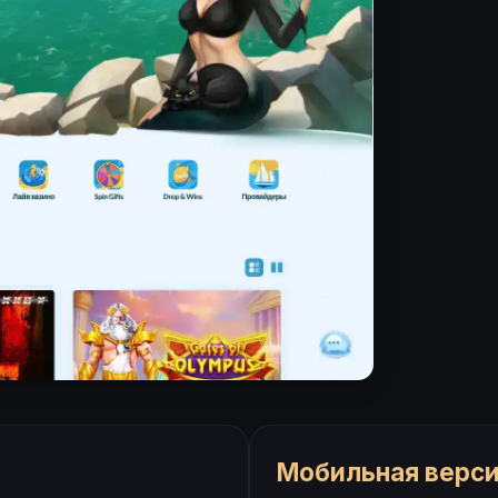
Мобильная верс