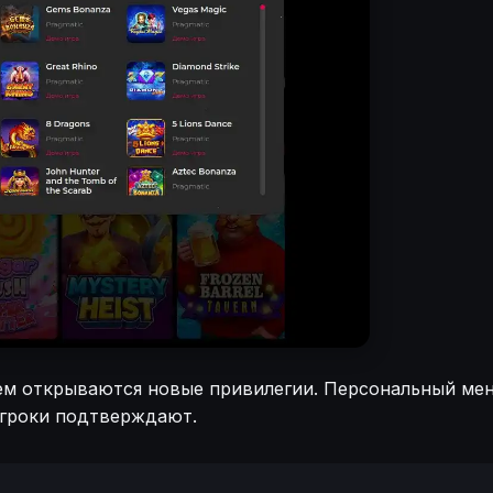
ем открываются новые привилегии. Персональный ме
игроки подтверждают.