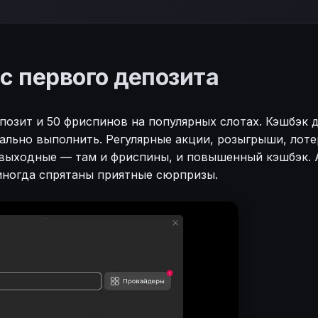
с первого депозита
позит и 50 фриспинов на популярных слотах. Кэшбэк 
ально выполнить. Регулярные акции, розыгрыши, лоте
 выходные — там и фриспины, и повышенный кэшбэк. А
иногда спрятаны приятные сюрпризы.