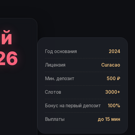
ый
26
Год основания
2024
Лицензия
Curacao
Мин. депозит
500 ₽
Слотов
3000+
Бонус на первый депозит
100%
Выплаты
до 15 мин