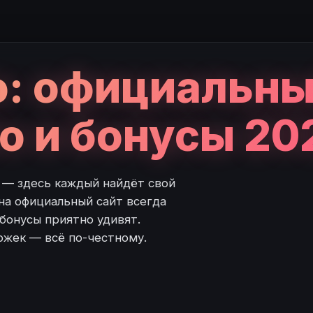
no: официальн
ло и бонусы 20
 — здесь каждый найдёт свой
на официальный сайт всегда
 бонусы приятно удивят.
ржек — всё по-честному.